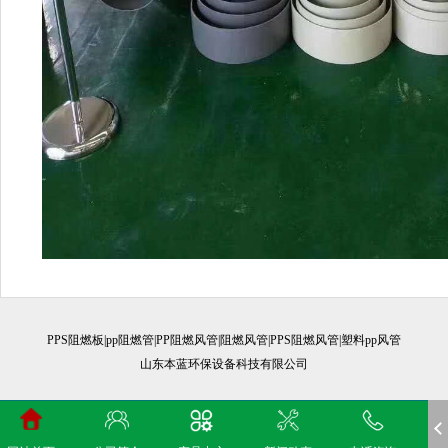
PPS阻燃板|pp阻燃管|PP阻燃风管|阻燃风管|PPS阻燃风管|塑料pp风管
山东本蓝环保设备科技有限公司