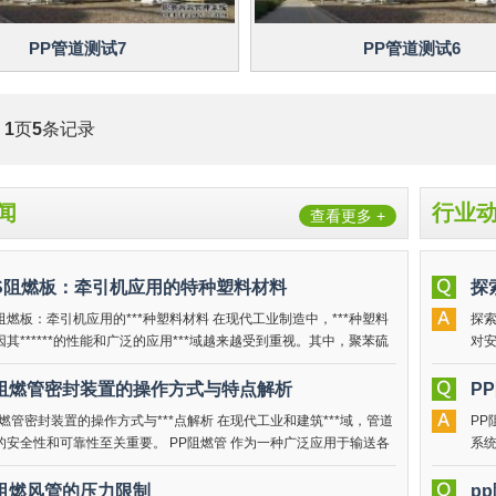
PP管道测试7
PP管道测试6
共
1
页
5
条记录
闻
行业
查看更多 +
PS阻燃板：牵引机应用的特种塑料材料
探
S阻燃板：牵引机应用的***种塑料材料 在现代工业制造中，***种塑料
探索
因其******的性能和广泛的应用***域越来越受到重视。其中，聚苯硫
对
PPS）作为一种高性能工程塑料，因其***异
料
P阻燃管密封装置的操作方式与特点解析
P
阻燃管密封装置的操作方式与***点解析 在现代工业和建筑***域，管道
PP
的安全性和可靠性至关重要。 PP阻燃管 作为一种广泛应用于输送各
系统
体的管材，因其******的耐化学性和阻燃
场
P阻燃风管的压力限制
p