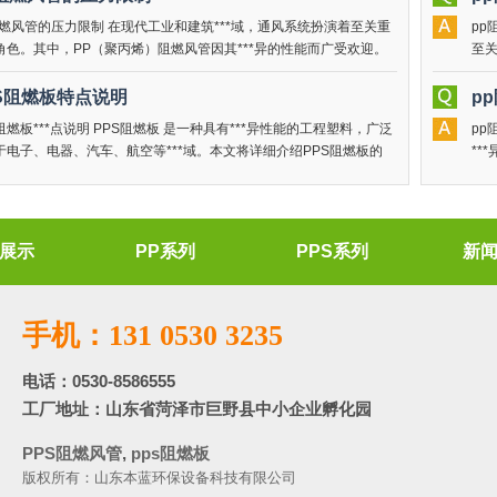
阻燃风管的压力限制 在现代工业和建筑***域，通风系统扮演着至关重
pp
角色。其中，PP（聚丙烯）阻燃风管因其***异的性能而广受欢迎。
至
，正如任何工程材料一样， PP阻燃风管
生
S阻燃板特点说明
p
阻燃板***点说明 PPS阻燃板 是一种具有***异性能的工程塑料，广泛
pp
于电子、电器、汽车、航空等***域。本文将详细介绍PPS阻燃板的
**
点，帮助***家更***地了解这种材料。 1. 高阻燃
关键
展示
PP系列
PPS系列
新
手机：131 0530 3235
电话：0530-8586555
工厂地址：山东省菏泽市巨野县中小企业孵化园
PPS阻燃风管
,
pps阻燃板
版权所有：山东本蓝环保设备科技有限公司