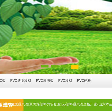
1
2
3
4
VC板
PVC透明板材
PVC透明板
PVC板材
PVC硬板
p阻燃管
PPS阻燃通风管|聚丙烯塑料方管批发|pp塑料通风管道板厂家-山东